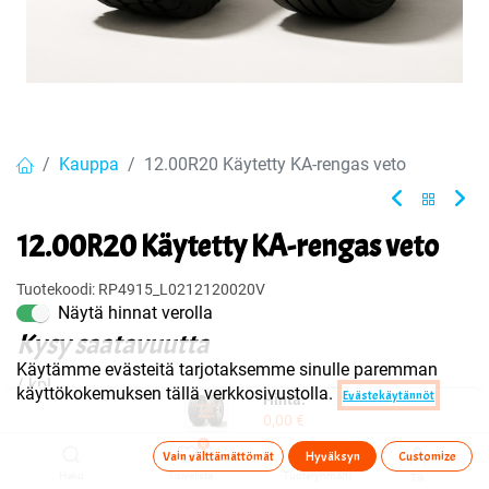
Kauppa
12.00R20 Käytetty KA-rengas veto
12.00R20 Käytetty KA-rengas veto
Tuotekoodi:
RP4915_L0212120020V
Näytä hinnat verolla
Kysy saatavuutta
Käytämme evästeitä tarjotaksemme sinulle paremman
/ kpl
käyttökokemuksen tällä verkkosivustolla.
Evästekäytännöt
Hinta:
0,00
€
0
Vain välttämättömät
Hyväksyn
Customize
Ota yhteyttä
Haku
Toivelista
Tuoteryhmä(t)
Tili