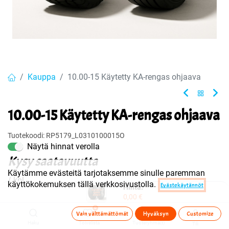
Kauppa
10.00-15 Käytetty KA-rengas ohjaava
10.00-15 Käytetty KA-rengas ohjaava
Tuotekoodi:
RP5179_L0310100015O
Näytä hinnat verolla
Kysy saatavuutta
Käytämme evästeitä tarjotaksemme sinulle paremman
/ kpl
käyttökokemuksen tällä verkkosivustolla.
Evästekäytännöt
Hinta:
0,00
€
0
Vain välttämättömät
Hyväksyn
Customize
Ota yhteyttä
Haku
Toivelista
Tuoteryhmä(t)
Tili