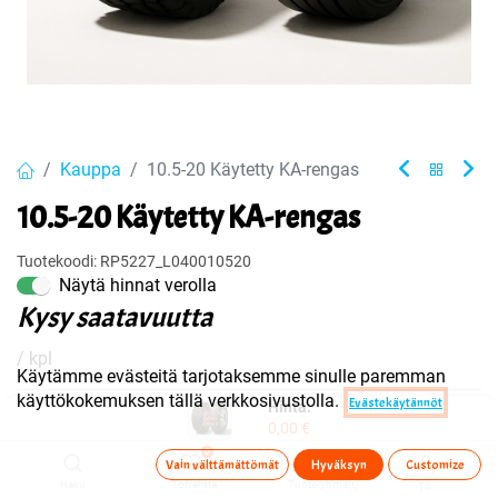
Kauppa
10.5-20 Käytetty KA-rengas
10.5-20 Käytetty KA-rengas
Tuotekoodi:
RP5227_L040010520
Näytä hinnat verolla
Kysy saatavuutta
/ kpl
Käytämme evästeitä tarjotaksemme sinulle paremman
käyttökokemuksen tällä verkkosivustolla.
Evästekäytännöt
Hinta:
0,00
€
Ota yhteyttä
0
Vain välttämättömät
Hyväksyn
Customize
Haku
Toivelista
Tuoteryhmä(t)
Tili