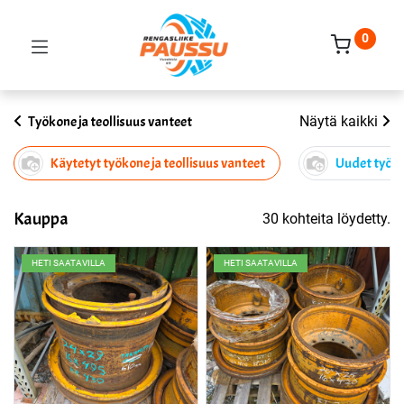
0
Työkone ja teollisuus vanteet
Näytä kaikki
Käytetyt työkone ja teollisuus vanteet
Uudet työko
Kauppa
30 kohteita löydetty.
HETI SAATAVILLA
HETI SAATAVILLA