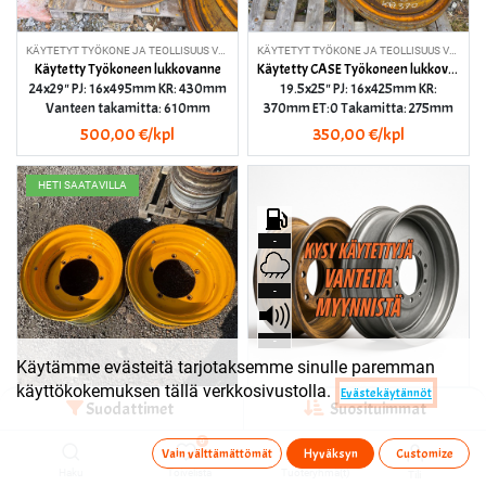
KÄYTETYT TYÖKONE JA TEOLLISUUS VANTEET
KÄYTETYT TYÖKONE JA TEOLLISUUS VANTEET
Käytetty Työkoneen lukkovanne
Käytetty CASE Työkoneen lukkovanne
24x29" PJ: 16x495mm KR: 430mm
19.5x25" PJ: 16x425mm KR:
Vanteen takamitta: 610mm
370mm ET:0 Takamitta: 275mm
500,00
€/kpl
350,00
€/kpl
HETI SAATAVILLA
-
-
-
Käytämme evästeitä tarjotaksemme sinulle paremman
käyttökokemuksen tällä verkkosivustolla.
Evästekäytännöt
Suodattimet
Suosituimmat
KÄYTETYT MAATALOUS VANTEET
KÄYTETYT TYÖKONE JA TEOLLISUUS VANTEET
Käytetty JCB Työkoneen vanne
vanne 20"
14x24" PJ: 5x335 KR: 291mm ET: 20
Käytetty Trukin
0
Vain välttämättömät
Hyväksyn
Customize
Takamitta: 220m
Kysy saatavuutta
Haku
Toivelista
Tuoteryhmä(t)
Tili