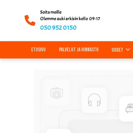
Soita meille
Olemme auki arkisin kello 09-17
050 952 0150
Etusivu
Palvelut ja hinnasto
Uudet