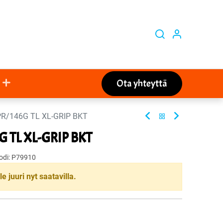
Ota yhteyttä
PR/146G TL XL-GRIP BKT
G TL XL-GRIP BKT
odi:
P79910
le juuri nyt saatavilla.